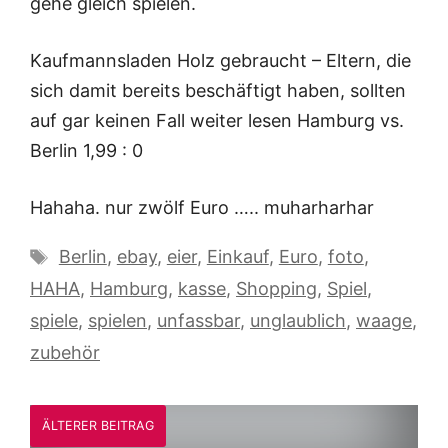
gehe gleich spielen.
Kaufmannsladen Holz gebraucht – Eltern, die
sich damit bereits beschäftigt haben, sollten
auf gar keinen Fall weiter lesen Hamburg vs.
Berlin 1,99 : 0
Hahaha. nur zwölf Euro ….. muharharhar
Schlagwörter
Berlin
,
ebay
,
eier
,
Einkauf
,
Euro
,
foto
,
HAHA
,
Hamburg
,
kasse
,
Shopping
,
Spiel
,
spiele
,
spielen
,
unfassbar
,
unglaublich
,
waage
,
zubehör
ÄLTERER BEITRAG