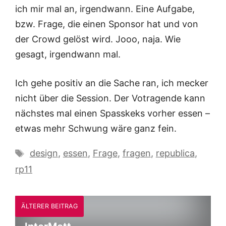
ich mir mal an, irgendwann. Eine Aufgabe,
bzw. Frage, die einen Sponsor hat und von
der Crowd gelöst wird. Jooo, naja. Wie
gesagt, irgendwann mal.
Ich gehe positiv an die Sache ran, ich mecker
nicht über die Session. Der Votragende kann
nächstes mal einen Spasskeks vorher essen –
etwas mehr Schwung wäre ganz fein.
Schlagwörter
design
,
essen
,
Frage
,
fragen
,
republica
,
rp11
ÄLTERER BEITRAG