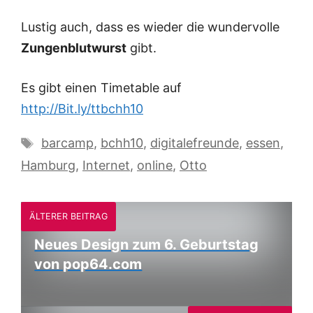
Lustig auch, dass es wieder die wundervolle
Zungenblutwurst
gibt.
Es gibt einen Timetable auf
http://Bit.ly/ttbchh10
Schlagwörter
barcamp
,
bchh10
,
digitalefreunde
,
essen
,
Hamburg
,
Internet
,
online
,
Otto
ÄLTERER BEITRAG
Neues Design zum 6. Geburtstag
von pop64.com