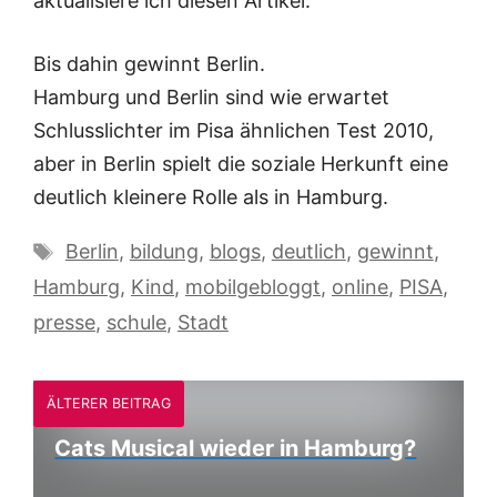
aktualisiere ich diesen Artikel.
Bis dahin gewinnt Berlin.
Hamburg und Berlin sind wie erwartet
Schlusslichter im Pisa ähnlichen Test 2010,
aber in Berlin spielt die soziale Herkunft eine
deutlich kleinere Rolle als in Hamburg.
Schlagwörter
Berlin
,
bildung
,
blogs
,
deutlich
,
gewinnt
,
Hamburg
,
Kind
,
mobilgebloggt
,
online
,
PISA
,
presse
,
schule
,
Stadt
ÄLTERER BEITRAG
Cats Musical wieder in Hamburg?