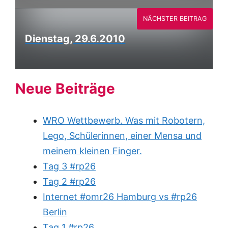
NÄCHSTER BEITRAG
Dienstag, 29.6.2010
Neue Beiträge
WRO Wettbewerb. Was mit Robotern,
Lego, Schülerinnen, einer Mensa und
meinem kleinen Finger.
Tag 3 #rp26
Tag 2 #rp26
Internet #omr26 Hamburg vs #rp26
Berlin
Tag 1 #rp26