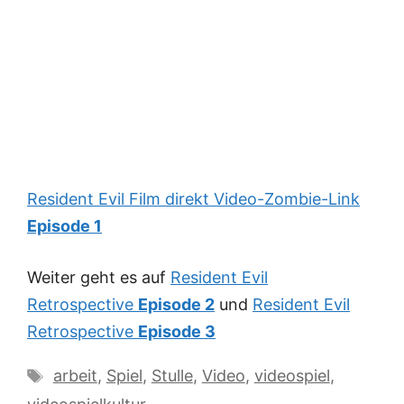
Resident Evil Film direkt Video-Zombie-Link
Episode 1
Weiter geht es auf
Resident Evil
Retrospective
Episode 2
und
Resident Evil
Retrospective
Episode 3
Schlagwörter
arbeit
,
Spiel
,
Stulle
,
Video
,
videospiel
,