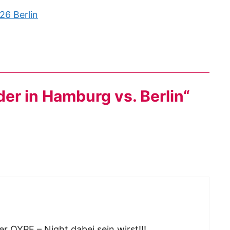
26 Berlin
er in Hamburg vs. Berlin“
er QYPE – Night dabei sein wirst!!!