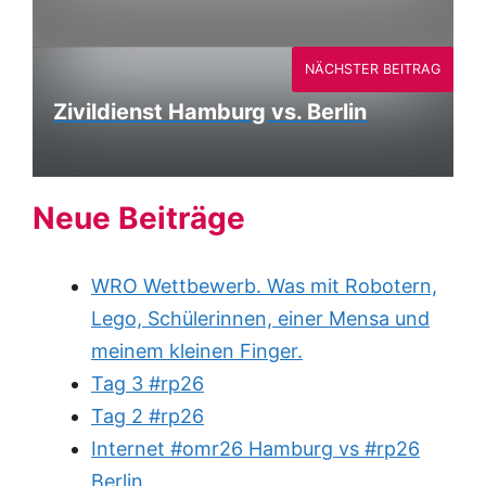
NÄCHSTER BEITRAG
Zivildienst Hamburg vs. Berlin
Neue Beiträge
WRO Wettbewerb. Was mit Robotern,
Lego, Schülerinnen, einer Mensa und
meinem kleinen Finger.
Tag 3 #rp26
Tag 2 #rp26
Internet #omr26 Hamburg vs #rp26
Berlin