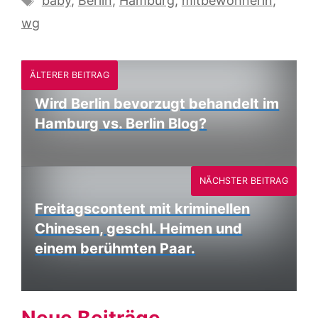
baby
,
Berlin
,
Hamburg
,
mitbewohnerin
,
wg
ÄLTERER BEITRAG
Wird Berlin bevorzugt behandelt im
Hamburg vs. Berlin Blog?
NÄCHSTER BEITRAG
Freitagscontent mit kriminellen
Chinesen, geschl. Heimen und
einem berühmten Paar.