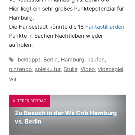
Hier liegt ein sehr großes Punktepotenzial für
Hamburg.
Die Hansestadt könnte die 18
Fantastilliarden
Punkte in Sachen Nachtleben wieder
aufholen.
Schlagwörter
bekloppt
,
Berlin
,
Hamburg
,
kaufen
,
nintendo
,
spielkultur
,
Stulle
,
Video
,
videospiel
,
wii
ÄLTERER BEITRAG
Zu Besuch in der Wii Crib Hamburg
vs. Berlin