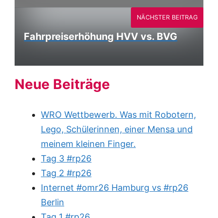
NÄCHSTER BEITRAG
Fahrpreiserhöhung HVV vs. BVG
Neue Beiträge
WRO Wettbewerb. Was mit Robotern,
Lego, Schülerinnen, einer Mensa und
meinem kleinen Finger.
Tag 3 #rp26
Tag 2 #rp26
Internet #omr26 Hamburg vs #rp26
Berlin
Tag 1 #rp26