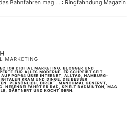
das Bahnfahren mag ... : Ringfahndung Magazin
CH
AL MARKETING
IRECTOR DIGITAL MARKETING, BLOGGER UND
ERTE FÜR ALLES MODERNE. ER SCHREIBT SEIT
T AUF POP64 ÜBER INTERNET, ALLTAG, HAMBURG-
DIGITALEN KRAM UND DINGE, DIE BESSER
EN. PERSÖNLICH, DIREKT, MANCHMAL GENERVT,
G. NEBENBEI FÄHRT ER RAD, SPIELT BADMINTON, MAG
ELE, GÄRTNERT UND KOCHT GERN.