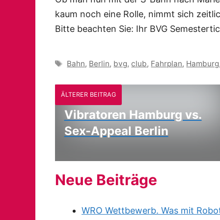
kaum noch eine Rolle, nimmt sich zeitlich
Bitte beachten Sie: Ihr BVG Semestertic
Schlagwörter
Bahn
,
Berlin
,
bvg
,
club
,
Fahrplan
,
Hamburg
ÄLTERER BEITRAG
Vibratoren Hamburg vs.
Sex-Appeal Berlin
Neue Beiträge
WRO Wettbewerb. Was mit Robote