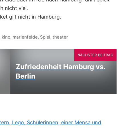
 nicht viel.
ket gilt nicht in Hamburg.
,
kino
,
marienfelde
,
Spiel
,
theater
NÄCHSTER BEITRAG
Zufriedenheit Hamburg vs.
Berlin
rn, Lego, Schülerinnen, einer Mensa und