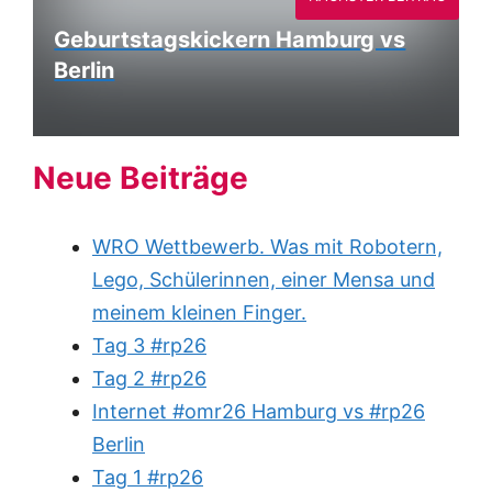
Geburtstagskickern Hamburg vs
Berlin
Neue Beiträge
WRO Wettbewerb. Was mit Robotern,
Lego, Schülerinnen, einer Mensa und
meinem kleinen Finger.
Tag 3 #rp26
Tag 2 #rp26
Internet #omr26 Hamburg vs #rp26
Berlin
Tag 1 #rp26