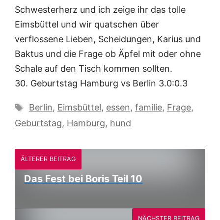
Schwesterherz und ich zeige ihr das tolle
Eimsbüttel und wir quatschen über
verflossene Lieben, Scheidungen, Karius und
Baktus und die Frage ob Äpfel mit oder ohne
Schale auf den Tisch kommen sollten.
30. Geburtstag Hamburg vs Berlin 3.0:0.3
Schlagwörter
Berlin
,
Eimsbüttel
,
essen
,
familie
,
Frage
,
Geburtstag
,
Hamburg
,
hund
ÄLTERER BEITRAG
Das Fest bei Boris Teil 10
NÄCHSTER BEITRAG