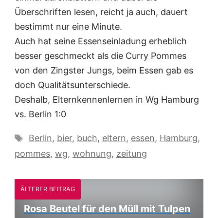
Überschriften lesen, reicht ja auch, dauert
bestimmt nur eine Minute.
Auch hat seine Essenseinladung erheblich
besser geschmeckt als die Curry Pommes
von den Zingster Jungs, beim Essen gab es
doch Qualitätsunterschiede.
Deshalb, Elternkennenlernen in Wg Hamburg
vs. Berlin 1:0
Schlagwörter
Berlin
,
bier
,
buch
,
eltern
,
essen
,
Hamburg
,
pommes
,
wg
,
wohnung
,
zeitung
ÄLTERER BEITRAG
Rosa Beutel für den Müll mit Tulpen