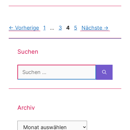
Post
← Vorherige
1
…
3
4
5
Nächste →
navigation
Suchen
Suchen
nach:
Archiv
Archiv