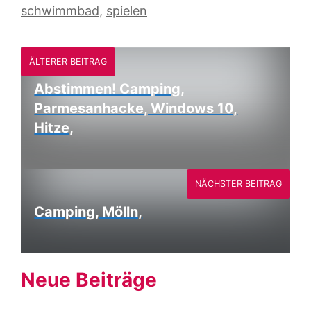
schwimmbad
,
spielen
ÄLTERER BEITRAG
Abstimmen! Camping,
Parmesanhacke, Windows 10,
Hitze,
NÄCHSTER BEITRAG
Camping, Mölln,
Neue Beiträge