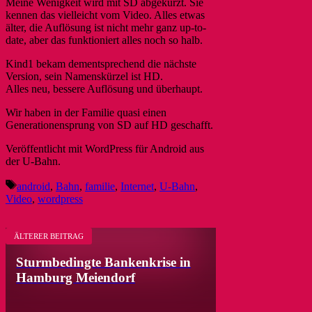
Meine Wenigkeit wird mit SD abgekürzt. Sie
kennen das vielleicht vom Video. Alles etwas
älter, die Auflösung ist nicht mehr ganz up-to-
date, aber das funktioniert alles noch so halb.
Kind1 bekam dementsprechend die nächste
Version, sein Namenskürzel ist HD.
Alles neu, bessere Auflösung und überhaupt.
Wir haben in der Familie quasi einen
Generationensprung von SD auf HD geschafft.
Veröffentlicht mit WordPress für Android aus
der U-Bahn.
Schlagwörter
android
,
Bahn
,
familie
,
Internet
,
U-Bahn
,
Video
,
wordpress
ÄLTERER BEITRAG
Sturmbedingte Bankenkrise in
Hamburg Meiendorf