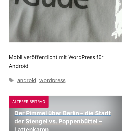
Mobil veröffentlicht mit WordPress für
Android
Schlagwörter
android
,
wordpress
ÄLTERER BEITRAG
Der Pimmel über Berlin – die Stadt
der Stengel vs. Poppenbüttel –
Lattenkamp