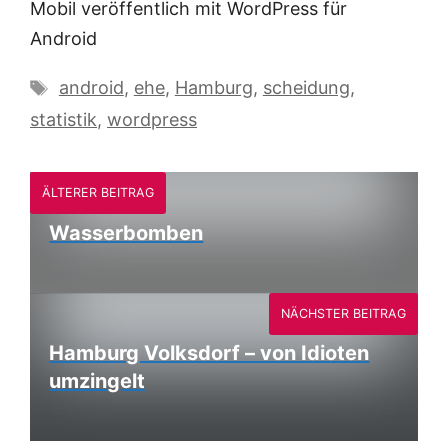
Mobil veröffentlich mit WordPress für
Android
Schlagwörter
android
,
ehe
,
Hamburg
,
scheidung
,
statistik
,
wordpress
ÄLTERER BEITRAG
Wasserbomben
NÄCHSTER BEITRAG
Hamburg Volksdorf – von Idioten
umzingelt