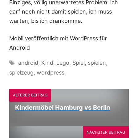
Einziges, völlig unerwartetes Problem: ich
darf noch nicht damit spielen, ich muss
warten, bis ich drankomme.
Mobil veröffentlich mit WordPress für
Android
Schlagwörter
android
,
Kind
,
Lego
,
Spiel
,
spielen
,
spielzeug
,
wordpress
ÄLTERER BEITRAG
Kindermöbel Hamburg vs Berlin
NÄCHSTER BEITRAG