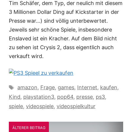
Tim Schäfer, dem Typ, der neulich mit diesem
3 Millionen Dollar Ding auf Kickstarter in der
Presse war…) sind völlig unterbewertet.
Jeweils sehr schöne Spiele, insbesondere
Enslaved ist ein Kracher. Auf dem Bild nicht
zu sehen ist Crysis 2, dass eigentlich auch
verkauft wird.
Schlagwörter
amazon
,
Frage
,
games
,
Internet
,
kaufen
,
Kind
,
playstation3
,
pop64
,
presse
,
ps3
,
spiele
,
videospiele
,
videospielkultur
ÄLTERER BEITRAG