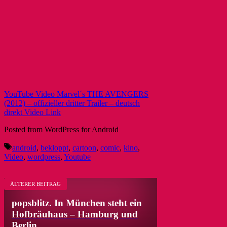
YouTube Video Marvel´s THE AVENGERS
(2012) – offizieller dritter Trailer – deutsch
direkt Video Link
Posted from WordPress for Android
Schlagwörter
android
,
bekloppt
,
cartoon
,
comic
,
kino
,
Video
,
wordpress
,
Youtube
ÄLTERER BEITRAG
popsblitz. In München steht ein
Hofbräuhaus – Hamburg und
Berlin