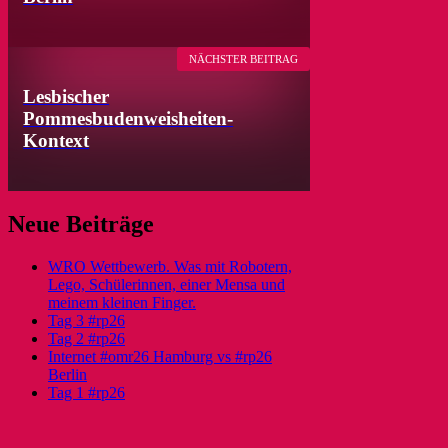
NÄCHSTER BEITRAG
Lesbischer
Pommesbudenweisheiten-
Kontext
Neue Beiträge
WRO Wettbewerb. Was mit Robotern,
Lego, Schülerinnen, einer Mensa und
meinem kleinen Finger.
Tag 3 #rp26
Tag 2 #rp26
Internet #omr26 Hamburg vs #rp26
Berlin
Tag 1 #rp26