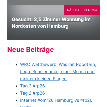
NÄCHSTER BEITRAG
Gesucht: 2,5 Zimmer Wohnung im
Nordosten von Hamburg
Neue Beiträge
WRO Wettbewerb. Was mit Robotern,
Lego, Schülerinnen, einer Mensa und
meinem kleinen Finger.
Tag 3 #rp26
Tag 2 #rp26
Internet #omr26 Hamburg vs #rp26