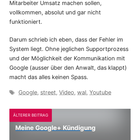
Mitarbeiter Umsatz machen sollen,
vollkommen, absolut und gar nicht
funktioniert.
Darum schrieb ich eben, dass der Fehler im
System liegt. Ohne jeglichen Supportprozess
und der Möglichkeit der Kommunikation mit
Google (ausser über den Anwalt, das klappt)
macht das alles keinen Spass.
Schlagwörter
Google
,
street
,
Video
,
wal
,
Youtube
ÄLTERER BEITRAG
Meine Google+ Kündigung