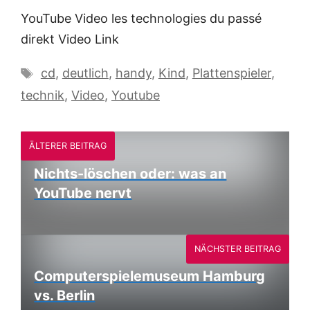
YouTube Video les technologies du passé
direkt Video Link
Schlagwörter
cd
,
deutlich
,
handy
,
Kind
,
Plattenspieler
,
technik
,
Video
,
Youtube
ÄLTERER BEITRAG
Nichts-löschen oder: was an
YouTube nervt
NÄCHSTER BEITRAG
Computerspielemuseum Hamburg
vs. Berlin