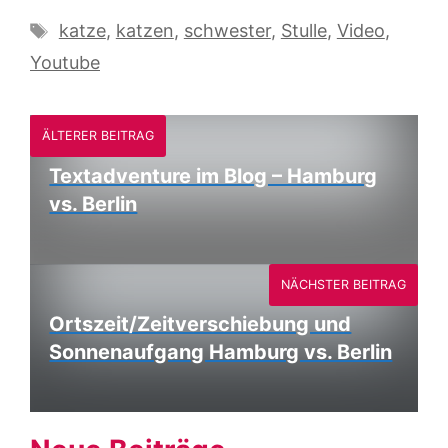
Schlagwörter
katze
,
katzen
,
schwester
,
Stulle
,
Video
,
Youtube
ÄLTERER BEITRAG
Textadventure im Blog – Hamburg
vs. Berlin
NÄCHSTER BEITRAG
Ortszeit/Zeitverschiebung und
Sonnenaufgang Hamburg vs. Berlin