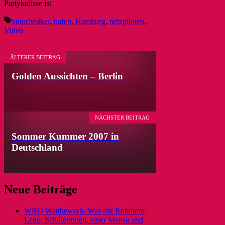
Partykulisse ist
Schlagwörter
autor:volker
,
hafen
,
Hamburg
,
netzpiloten
,
Video
ÄLTERER BEITRAG
Golden Aussichten – Berlin
NÄCHSTER BEITRAG
Sommer Kummer 2007 in
Deutschland
Neue Beiträge
WRO Wettbewerb. Was mit Robotern,
Lego, Schülerinnen, einer Mensa und