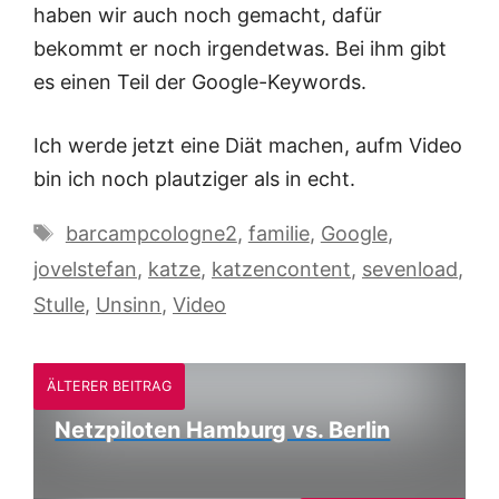
haben wir auch noch gemacht, dafür
bekommt er noch irgendetwas. Bei ihm gibt
es einen Teil der Google-Keywords.
Ich werde jetzt eine Diät machen, aufm Video
bin ich noch plautziger als in echt.
Schlagwörter
barcampcologne2
,
familie
,
Google
,
jovelstefan
,
katze
,
katzencontent
,
sevenload
,
Stulle
,
Unsinn
,
Video
ÄLTERER BEITRAG
Netzpiloten Hamburg vs. Berlin