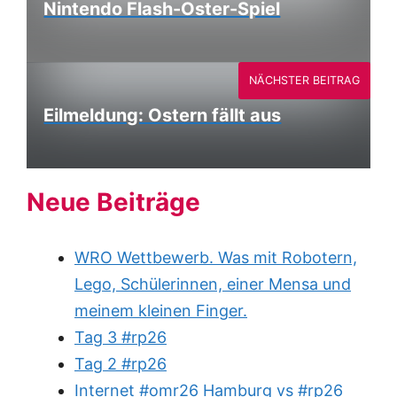
Nintendo Flash-Oster-Spiel
NÄCHSTER BEITRAG
Eilmeldung: Ostern fällt aus
Neue Beiträge
WRO Wettbewerb. Was mit Robotern,
Lego, Schülerinnen, einer Mensa und
meinem kleinen Finger.
Tag 3 #rp26
Tag 2 #rp26
Internet #omr26 Hamburg vs #rp26