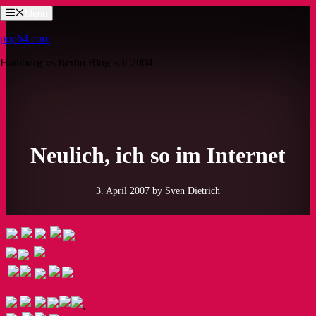
Zum
Menü
Inhalt
springen
pop64.com
Hamburg vs Berlin Blog seit 2004
Neulich, ich so im Internet
3. April 2007
by Sven Dietrich
,