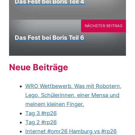
Das Fest bei Boris Teil 4
NÄCHSTER BEITRAG
Das Fest bei Boris Teil 6
Neue Beiträge
WRO Wettbewerb. Was mit Robotern,
Lego, Schülerinnen, einer Mensa und
meinem kleinen Finger.
Tag 3 #rp26
Tag 2 #rp26
Internet #omr26 Hamburg vs #rp26