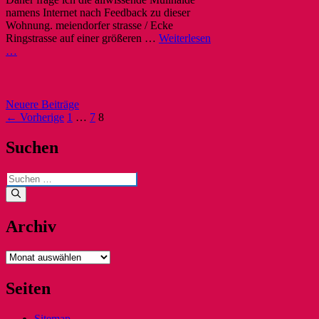
namens Internet nach Feedback zu dieser
Wohnung. meiendorfer strasse / Ecke
Ringstrasse auf einer größeren …
Weiterlesen
…
Post
Neuere Beiträge
navigation
← Vorherige
1
…
7
8
Suchen
Suchen
nach:
Archiv
Archiv
Seiten
Sitemap