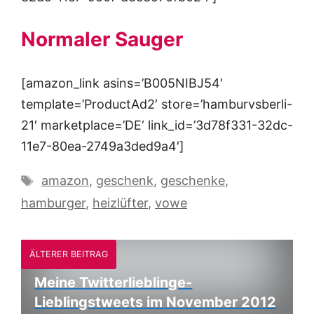
Normaler Sauger
[amazon_link asins=’B005NIBJ54′
template=’ProductAd2′ store=’hamburvsberli-
21′ marketplace=’DE‘ link_id=’3d78f331-32dc-
11e7-80ea-2749a3ded9a4′]
Schlagwörter
amazon
,
geschenk
,
geschenke
,
hamburger
,
heizlüfter
,
vowe
ÄLTERER BEITRAG
Meine Twitterlieblinge-
Lieblingstweets im November 2012