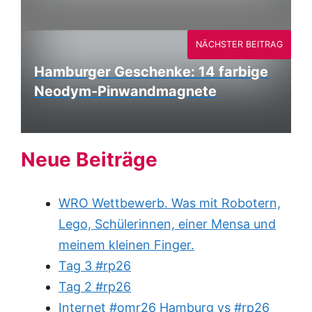
NÄCHSTER BEITRAG
Hamburger Geschenke: 14 farbige
Neodym-Pinwandmagnete
Neue Beiträge
WRO Wettbewerb. Was mit Robotern,
Lego, Schülerinnen, einer Mensa und
meinem kleinen Finger.
Tag 3 #rp26
Tag 2 #rp26
Internet #omr26 Hamburg vs #rp26