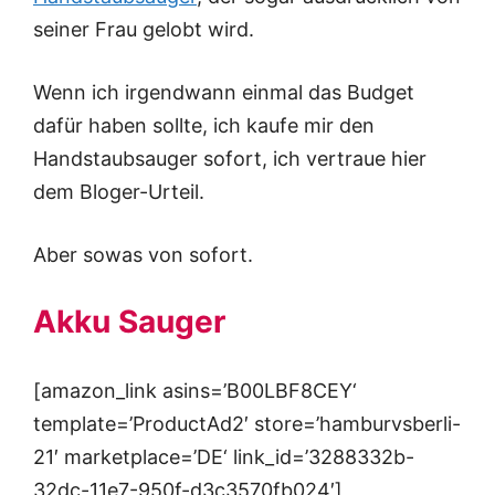
seiner Frau gelobt wird.
Wenn ich irgendwann einmal das Budget
dafür haben sollte, ich kaufe mir den
Handstaubsauger sofort, ich vertraue hier
dem Bloger-Urteil.
Aber sowas von sofort.
Akku Sauger
[amazon_link asins=’B00LBF8CEY‘
template=’ProductAd2′ store=’hamburvsberli-
21′ marketplace=’DE‘ link_id=’3288332b-
32dc-11e7-950f-d3c3570fb024′]