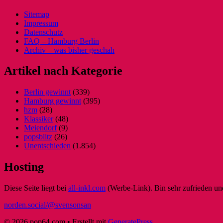
Sitemap
Impressum
Datenschutz
FAQ – Hamburg Berlin
Archiv – was bisher geschah
Artikel nach Kategorie
Berlin gewinnt
(339)
Hamburg gewinnt
(395)
hzm
(28)
Klassiker
(48)
Meiendorf
(9)
popsblitz
(26)
Unentschieden
(1.854)
Hosting
Diese Seite liegt bei
all-inkl.com
(Werbe-Link). Bin sehr zufrieden und
norden.social/@svensonsan
© 2026 pop64.com
• Erstellt mit
GeneratePress