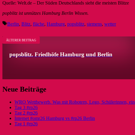
Quelle: Welt.de – Der Süden Deutschlands sieht die meisten Blitze
popblitz ist unnützes Hamburg Berlin Wissen.
Schlagwörter
Berlin
,
Blitz
,
fläche
,
Hamburg
,
popsblitz
,
siemens
,
wetter
ÄLTERER BEITRAG
popsblitz. Friedhöfe Hamburg und Berlin
Neue Beiträge
WRO Wettbewerb. Was mit Robotern, Lego, Schülerinnen, ein
Tag 3 #rp26
Tag 2 #rp26
Internet #omr26 Hamburg vs #rp26 Berlin
Tag 1 #rp26