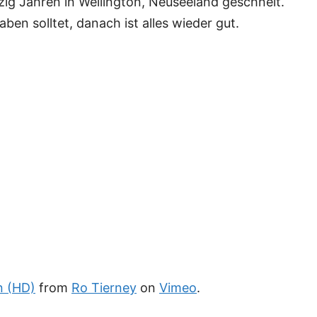
zig Jahren in Wellington, Neuseeland geschneit.
ben solltet, danach ist alles wieder gut.
n (HD)
from
Ro Tierney
on
Vimeo
.