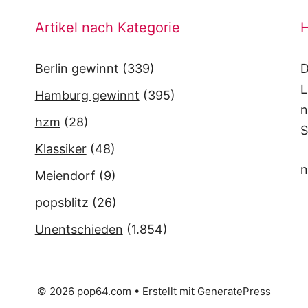
Artikel nach Kategorie
H
Berlin gewinnt
(339)
D
L
Hamburg gewinnt
(395)
n
hzm
(28)
S
Klassiker
(48)
n
Meiendorf
(9)
popsblitz
(26)
Unentschieden
(1.854)
© 2026 pop64.com
• Erstellt mit
GeneratePress