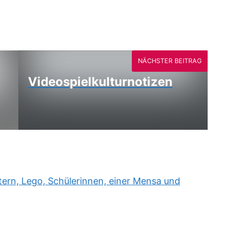
NÄCHSTER BEITRAG
Videospielkulturnotizen
rn, Lego, Schülerinnen, einer Mensa und