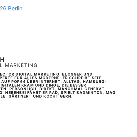
26 Berlin
CH
AL MARKETING
IRECTOR DIGITAL MARKETING, BLOGGER UND
ERTE FÜR ALLES MODERNE. ER SCHREIBT SEIT
T AUF POP64 ÜBER INTERNET, ALLTAG, HAMBURG-
DIGITALEN KRAM UND DINGE, DIE BESSER
EN. PERSÖNLICH, DIREKT, MANCHMAL GENERVT,
G. NEBENBEI FÄHRT ER RAD, SPIELT BADMINTON, MAG
ELE, GÄRTNERT UND KOCHT GERN.