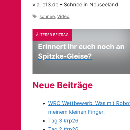
via: e13.de – Schnee in Neuseeland
Schlagwörter
schnee
,
Video
ÄLTERER BEITRAG
Erinnert ihr euch noch an
Spitzke-Gleise?
Neue Beiträge
WRO Wettbewerb. Was mit Robote
meinem kleinen Finger.
Tag 3 #rp26
Tag 2 #rp26