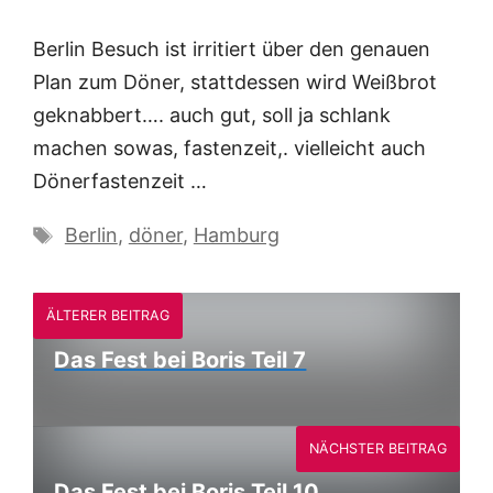
Berlin Besuch ist irritiert über den genauen
Plan zum Döner, stattdessen wird Weißbrot
geknabbert…. auch gut, soll ja schlank
machen sowas, fastenzeit,. vielleicht auch
Dönerfastenzeit …
Schlagwörter
Berlin
,
döner
,
Hamburg
ÄLTERER BEITRAG
Das Fest bei Boris Teil 7
NÄCHSTER BEITRAG
Das Fest bei Boris Teil 10