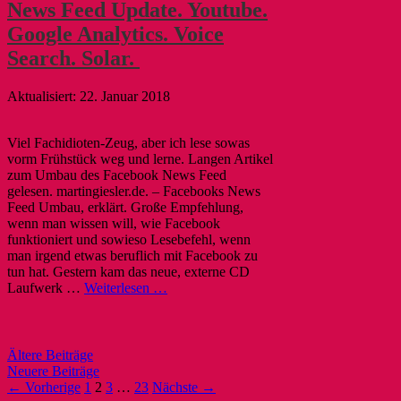
News Feed Update. Youtube.
Google Analytics. Voice
Search. Solar.
22. Januar 2018
Viel Fachidioten-Zeug, aber ich lese sowas
vorm Frühstück weg und lerne. Langen Artikel
zum Umbau des Facebook News Feed
gelesen. martingiesler.de. – Facebooks News
Feed Umbau, erklärt. Große Empfehlung,
wenn man wissen will, wie Facebook
funktioniert und sowieso Lesebefehl, wenn
man irgend etwas beruflich mit Facebook zu
tun hat. Gestern kam das neue, externe CD
Laufwerk …
Weiterlesen …
Post
Ältere Beiträge
navigation
Neuere Beiträge
← Vorherige
1
2
3
…
23
Nächste →