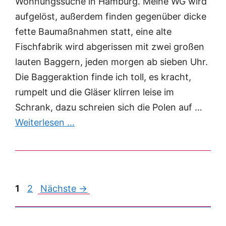
Wohnungssuche in Hamburg. Meine WG wird
aufgelöst, außerdem finden gegenüber dicke
fette Baumaßnahmen statt, eine alte
Fischfabrik wird abgerissen mit zwei großen
lauten Baggern, jeden morgen ab sieben Uhr.
Die Baggeraktion finde ich toll, es kracht,
rumpelt und die Gläser klirren leise im
Schrank, dazu schreien sich die Polen auf …
Weiterlesen …
Post
1
2
Nächste →
navigation