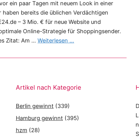
or ein paar Tagen mit neuem Look in einer
r haben bereits die üblichen Verdächtigen
E24.de – 3 Mio. € für neue Website und
ptimale Online-Strategie für Shoppingsender.
des Zitat: Am …
Weiterlesen …
Artikel nach Kategorie
H
Berlin gewinnt
(339)
D
L
Hamburg gewinnt
(395)
n
hzm
(28)
S