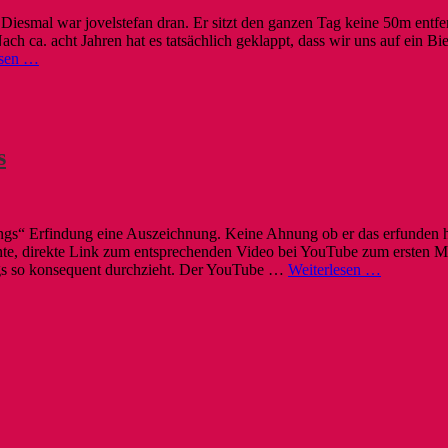
Diesmal war jovelstefan dran. Er sitzt den ganzen Tag keine 50m entfer
ch ca. acht Jahren hat es tatsächlich geklappt, dass wir uns auf ein Bi
esen …
s
s“ Erfindung eine Auszeichnung. Keine Ahnung ob er das erfunden h
nnte, direkte Link zum entsprechenden Video bei YouTube zum ersten M
ngs so konsequent durchzieht. Der YouTube …
Weiterlesen …