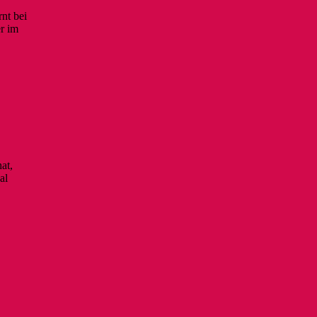
nt bei
er im
at,
al