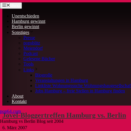
Zum
Menü
Inhalt
springen
Unentschieden
Hamburg gewinnt
Berlin gewinnt
Sonstiges
Presse
popsblitz
Meiendorf
Podcast
Gelesene Bücher
Tools
Links
Blogrolle
Veranstaltungen in Hamburg
Linkliste Wohnungssuche Wohnungsbaugesellscha
Jobs Hamburg – freie Stellen in Hamburg finden
About
Kontakt
pop64.com
Jovel-Bloggertreffen Hamburg vs. Berlin
Hamburg vs Berlin Blog seit 2004
6. März 2007