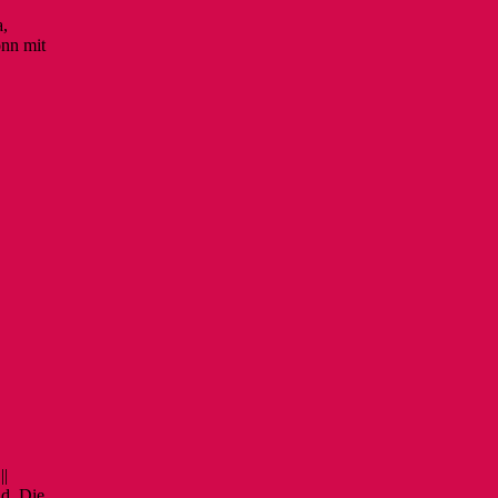
a,
onn mit
||
d. Die