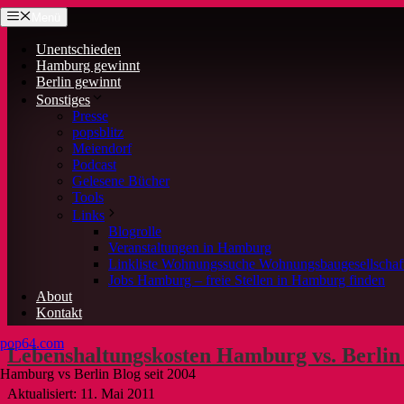
Zum
Menü
Inhalt
springen
Unentschieden
Hamburg gewinnt
Berlin gewinnt
Sonstiges
Presse
popsblitz
Meiendorf
Podcast
Gelesene Bücher
Tools
Links
Blogrolle
Veranstaltungen in Hamburg
Linkliste Wohnungssuche Wohnungsbaugesellscha
Jobs Hamburg – freie Stellen in Hamburg finden
About
Kontakt
pop64.com
Lebenshaltungskosten Hamburg vs. Berlin
Hamburg vs Berlin Blog seit 2004
11. Mai 2011