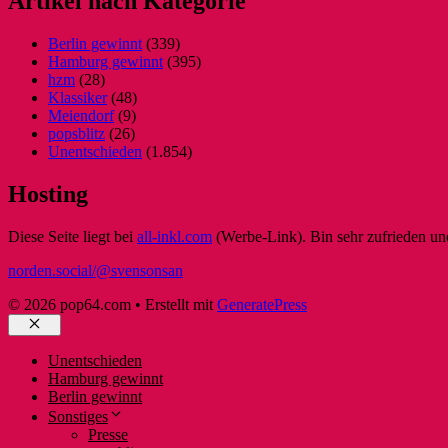
Artikel nach Kategorie
Berlin gewinnt
(339)
Hamburg gewinnt
(395)
hzm
(28)
Klassiker
(48)
Meiendorf
(9)
popsblitz
(26)
Unentschieden
(1.854)
Hosting
Diese Seite liegt bei
all-inkl.com
(Werbe-Link). Bin sehr zufrieden und
norden.social/@svensonsan
© 2026 pop64.com
• Erstellt mit
GeneratePress
Schließen
Unentschieden
Hamburg gewinnt
Berlin gewinnt
Sonstiges
Presse