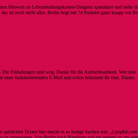
 einen Hinweis zu Lebenshaltungskosten-Dingens xpatulator und siehe d
 das ist noch nicht alles. Berlin liegt mit 74 Punkten ganz knapp vor B
n. Die Einladungen sind weg. Danke für die Aufmerksamkeit. Wer eine
 einer funktionierenden E-Mail und schon bekommt ihr eine. Danke.
 spärlichen Texten hier macht es so lustige Sachen wie: „|| pop64.com 
ven ist umgezogen. Von Berlin nach Hamburg and my money on my min