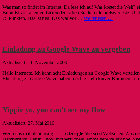
Was man so findet im Internet. Da lese ich auf Was kostet die Welt?
Bonn ist von allen gelisteten deutschen Städten die preiswerteste. Und
75 Punkten. Das ist neu. Das war vor …
Weiterlesen …
Einladung zu Google Wave zu vergeben
11. November 2009
Hallo Internetz. Ich kann acht Einladungen zu Google Wave verteile
Einladung zu Google Wave haben möchte – ein kurzer Kommentar mit
Yippie yo, you can’t see my flow
27. Mai 2016
Wenn das mal nicht lustig ist… Gizoogle übersetzt Webseiten. Aus den
Hamburg vs. Berlin || now motherfuckers lemme here ya say hoe. S