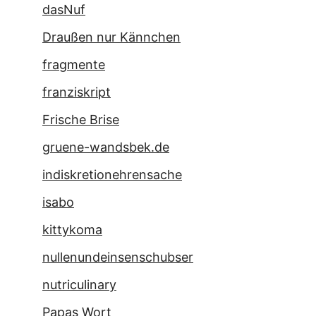
dasNuf
Draußen nur Kännchen
fragmente
franziskript
Frische Brise
gruene-wandsbek.de
indiskretionehrensache
isabo
kittykoma
nullenundeinsenschubser
nutriculinary
Papas Wort